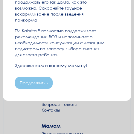
продолжать его так долго, как это
возможно. Сохраняйте грудное
вскармливание после введения
прикорма.
8 (727) 311 03 89
ТМ Kabrita
полностью поддерживает
рекомендации ВОЗ и напоминает о
пн-пт, 10:00–17:00
необходимости консультации с лечащим
WhatsApp
педиатром по вопросу выбора питания
для своего ребенка.
WhatsApp по вопросам
интернет-магазина
Здоровья вам и вашему малышу!
О нас
Продолжить ›
Почему Кабрита
Кабрита в мире
От фермы до бутылочки
Вопросы - ответы
Контакты
Мамам
Энциклопедия мам