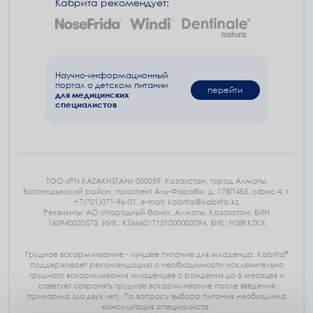
Кабрита рекомендует:
Научно-информационный
портал
о детском питании
перейти
для медицинских
специалистов
ТОО «PN KAZAKHSTAN» 050059, Казахстан, город Алматы,
Бостандыкский район, проспект Аль-Фараби, д. 17ВП4Б5, офис 4, т:
+7(701)071-96-01, e-mail: kabrita@kabrita.kz
Реквизиты: АО «Народный банк», Алматы, Казахстан, БИН
160940020573, ИИК: KZ666017131000002094, БИК: HSBKKZKX
Грудное вскармливание - лучшее питание для младенца. Kabrita®
поддерживает рекомендацию о необходимости исключительно
грудного вскармливания младенцев с рождения до 6 месяцев и
советует сохранять грудное вскармливание после введения
прикорма (до двух лет). По вопросу выбора питания необходима
консультация специалиста.