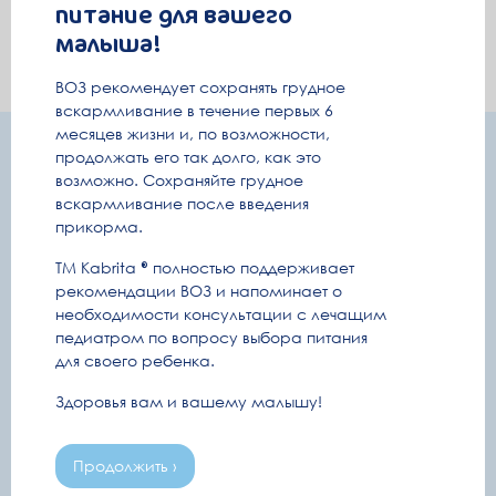
питание для вашего
малыша!
ВОЗ рекомендует сохранять грудное
вскармливание в течение первых 6
месяцев жизни и, по возможности,
Подпишитесь и получайте полезную
продолжать его так долго, как это
возможно. Сохраняйте грудное
информацию удобным способом
вскармливание после введения
прикорма.
Информация о беременности и уходе за малышом
Секретные промокоды и розыгрыши
ТМ Kabrita
полностью поддерживает
рекомендации ВОЗ и напоминает о
необходимости консультации с лечащим
педиатром по вопросу выбора питания
Емейл
для своего ребенка.
Полезные письма
Здоровья вам и вашему малышу!
Ваше имя
Продолжить ›