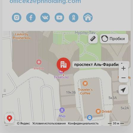
officekz@pnholding.com
Алматы
Проспект Аль-Фараби, 17к4Б — Яндекс Карты