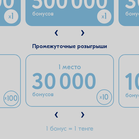
бону
бонусов
1
1
x
x
Промежуточные розыгрыши
1 место
бонусов
бону
10
100
x
x
1 бонус = 1 тенге