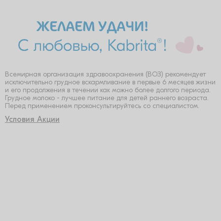
Нурсултан
06.08.2026
****6240
Бонусы на бонусную карту «Детский мир», 30
000 бонусов
Назгул
06.08.2026
****2839
Всемирная организация здравоохранения (ВОЗ) рекомендует
Сет с продуктами Kabrita®
исключительно грудное вскармливание в первые 6 месяцев жизни
Аксезим
и его продолжения в течении как можно более долгого периода.
06.08.2026
Грудное молоко - лучшее питание для детей раннего возраста.
Перед применением проконсультируйтесь со специалистом.
****9289
Сет с продуктами Kabrita®
Условия Акции
Аяулым
06.08.2026
****4142
Сет с продуктами Kabrita®
Аян
06.08.2026
****2389
Сет с продуктами Kabrita®
Гульмира
06.08.2026