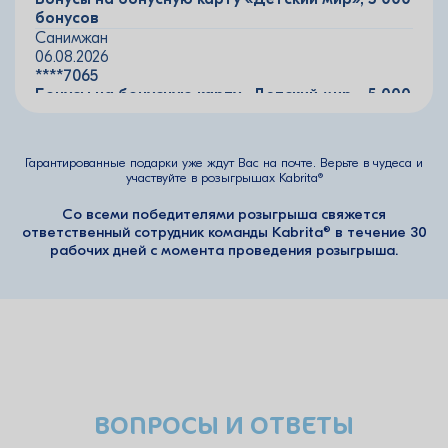
бонусов
Санимжан
06.08.2026
****7065
Бонусы на бонусную карту «Детский мир», 5 000
бонусов
Акмарал
06.08.2026
Гарантированные подарки уже ждут Вас на почте. Верьте в чудеса и
****4446
участвуйте в розыгрышах Kabrita®
Бонусы на бонусную карту «Детский мир», 5 000
бонусов
Со всеми победителями розыгрыша свяжется
Нурсултан
ответственный сотрудник команды Kabrita® в течение 30
06.08.2026
рабочих дней с момента проведения розыгрыша.
****6240
Бонусы на бонусную карту «Детский мир», 5 000
бонусов
Алия
06.08.2026
****2693
Бонусы на бонусную карту «Детский мир», 5 000
бонусов
ВОПРОСЫ И ОТВЕТЫ
-
06.08.2026