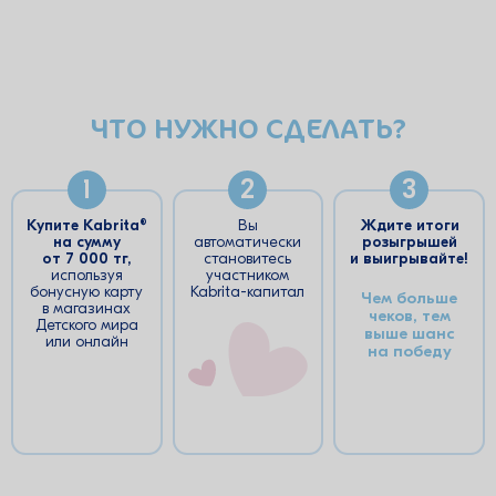
ЧТО НУЖНО СДЕЛАТЬ?
1
2
3
Купите Kabrita®
Вы
Ждите итоги
на сумму
автоматически
розыгрышей
от 7 000 тг,
становитесь
и выигрывайте!
используя
участником
бонусную карту
Kabrita-капитал
Чем больше
в магазинах
чеков, тем
Детского мира
выше шанс
или онлайн
на победу