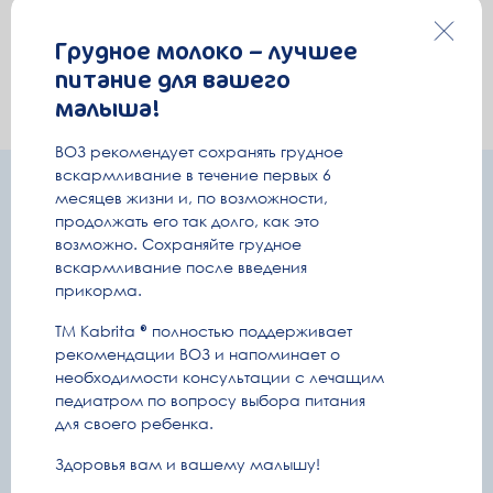
Грудное молоко – лучшее
питание для вашего
малыша!
ВОЗ рекомендует сохранять грудное
вскармливание в течение первых 6
месяцев жизни и, по возможности,
РЕЗУЛЬТАТЫ РОЗЫГРЫША
продолжать его так долго, как это
возможно. Сохраняйте грудное
вскармливание после введения
найдите себя
по номеру карты
прикорма.
введите
4 последние цифры
ТМ Kabrita
полностью поддерживает
рекомендации ВОЗ и напоминает о
необходимости консультации с лечащим
-
педиатром по вопросу выбора питания
06.08.2026
для своего ребенка.
****3456
Бонусы на бонусную карту «Детский мир», 5 000
Здоровья вам и вашему малышу!
бонусов