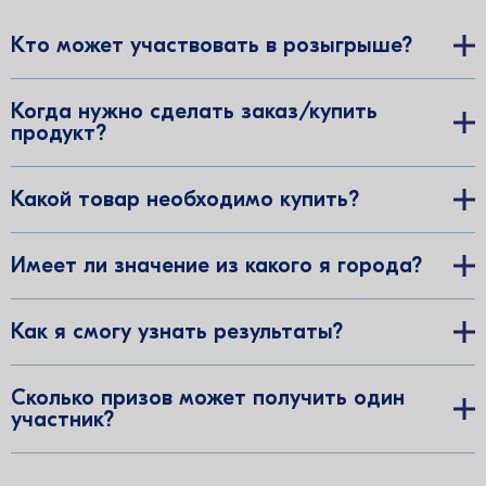
****1501
Бонусы на бонусную карту «Детский мир», 10
Кто может участвовать в розыгрыше?
000 бонусов
Шолпан
06.08.2026
Когда нужно сделать заказ/купить
****9553
продукт?
Бонусы на бонусную карту «Детский мир», 10
000 бонусов
Дюсембай
Какой товар необходимо купить?
06.08.2026
****9890
Бонусы на бонусную карту «Детский мир», 10
Имеет ли значение из какого я города?
000 бонусов
Айтжан
06.08.2026
****5298
Как я смогу узнать результаты?
Бонусы на бонусную карту «Детский мир», 10
000 бонусов
Гульмира
Сколько призов может получить один
06.08.2026
участник?
****0922
Бонусы на бонусную карту «Детский мир», 30
000 бонусов