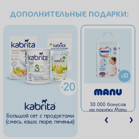
ДОПОЛНИТЕЛЬНЫЕ ПОДАРКИ:
20
10
x
x
20
x
30 000 бонусов
Подарочный
на покупку Manu
сет
Большой сет с продуктами
(смесь, каша, пюре, печенье)