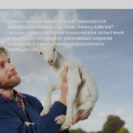
Смеси, каши и пюре Kabrita
пользуются
любовью малышей и их мам. Смеси Kabrita
прошли разнообразные клинические испытания
и получили поддержку уважаемых лидеров
мирового и российского медицинского
сообщества.