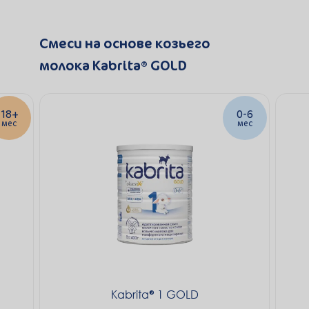
Смеси на основе козьего
молока Kabrita® GOLD
18+
0-6
мес
мес
Kabrita
1 GOLD