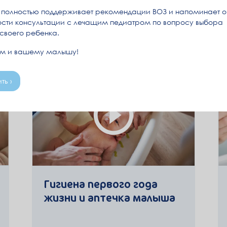
Стрёйф Александра Бартовна
полностью поддерживает рекомендации ВОЗ и напоминает о
Специалист по грудному
сти консультации с лечащим педиатром по вопросу выбора
вскармливанию и питанию
 своего ребенка.
ам и вашему малышу!
ть ›
Гигиена первого года
жизни и аптечка малыша