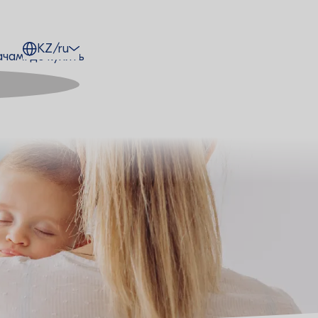
KZ/ru
ачам
Где купить