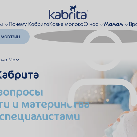
ты
Почему Кабрита
Козье молоко
О нас
Мамам
Вр
-магазин
ола Мам
Кабрита
 вопросы
и и материнства
 специалистами