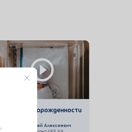
Период новорожденности
Степанов Андрей Алексеевич
.
Зам. главного врача ЦКБ УД