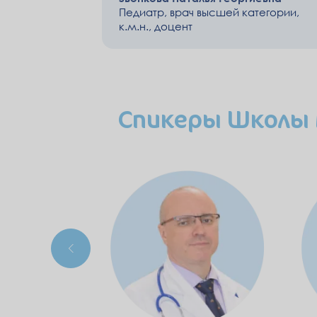
Педиатр, врач высшей категории,
к.м.н., доцент
Спикеры Школы