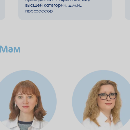
высшей категории, д.м.н.,
профессор
 Мам