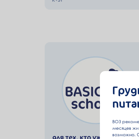
Груд
пита
ВОЗ рекоме
месяцев жиз
возможно. 