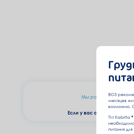
Груд
пита
Ваш заказ бу
ВОЗ рекоме
Мы работаем с понеде
месяцев жиз
возможно. 
Если у вас остались вопр
ТМ Kabrita
необходимо
питания для