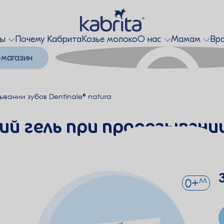
ты
Почему Кабрита
Козье молоко
О нас
Мамам
Вр
-магазин
ывании зубов Dentinale® natura
й гель при прорезывании
м
0
+