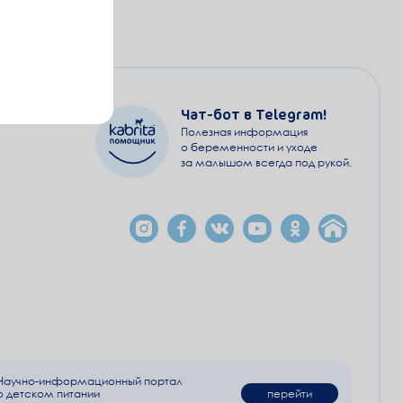
Чат-бот в Telegram!
Полезная информация
о беременности и уходе
за малышом всегда под рукой.
Научно-информационный портал
о детском питании
перейти