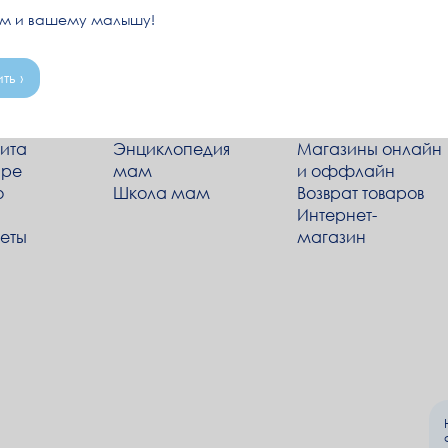
ам и вашему малышу!
ть ›
Мамам
Клиентам
ита
Энциклопедия
Магазины онлайн
ире
мам
и оффлайн
о
Школа мам
Возврат товаров
Интернет-
веты
магазин