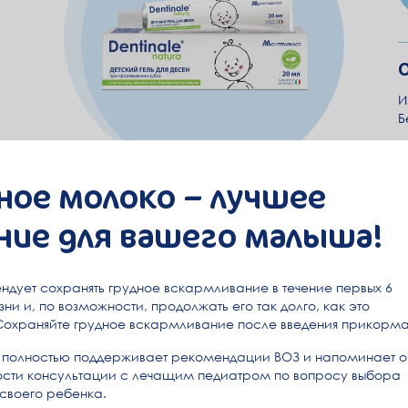
О
И
Б
ное молоко – лучшее
ние для вашего малыша!
дет собран и передан в службу доставки в течение 2 
ндует сохранять грудное вскармливание в течение первых 6
льника по пятницу (кроме праздничных и выходных дн
ни и, по возможности, продолжать его так долго, как это
Минимальный заказ от 60 000тг.
Сохраняйте грудное вскармливание после введения прикорма
осы, обратитесь на Горячую линию
8 (727) 311 03 89
(в р
полностью поддерживает рекомендации ВОЗ и напоминает о
сти консультации с лечащим педиатром по вопросу выбора
 своего ребенка.