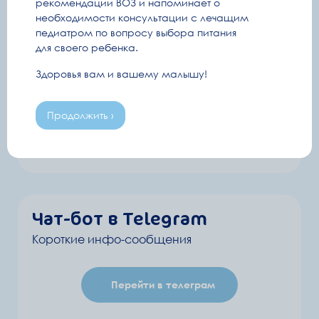
рекомендации ВОЗ и напоминает о
Дата рождения ребенка
ПДР
необходимости консультации с лечащим
педиатром по вопросу выбора питания
или
для своего ребенка.
я принимаю условия
политики конфиденциальности
и даю свое
Здоровья вам и вашему малышу!
согласие на обработку
персональных данных
Продолжить ›
Подписаться
Чат-бот в Telegram
Короткие инфо-сообщения
Перейти в телеграм