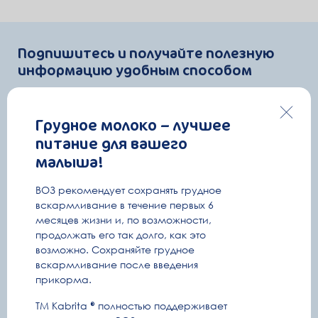
Подпишитесь и получайте полезную
информацию удобным способом
Информация о беременности и уходе за малышом
Секретные промокоды и розыгрыши
Грудное молоко – лучшее
питание для вашего
малыша!
Емейл
ВОЗ рекомендует сохранять грудное
Полезные письма
вскармливание в течение первых 6
месяцев жизни и, по возможности,
Ваше имя
продолжать его так долго, как это
возможно. Сохраняйте грудное
вскармливание после введения
прикорма.
E-mail
ТМ Kabrita
полностью поддерживает