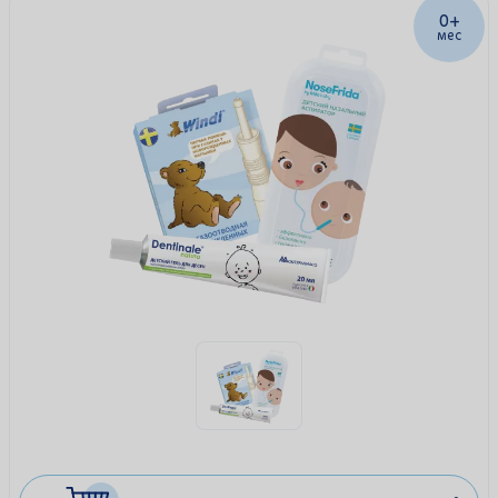
0+
мес