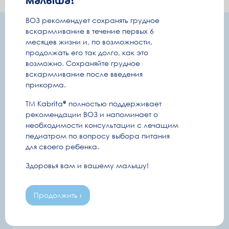
ВОЗ рекомендует сохранять грудное
вскармливание в течение первых 6
Подпишитесь и получайте полезную
месяцев жизни и, по возможности,
информацию удобным способом
продолжать его так долго, как это
возможно. Сохраняйте грудное
Информация о беременности и уходе за малышом
вскармливание после введения
Секретные промокоды и розыгрыши
прикорма.
ТМ Kabrita
полностью поддерживает
рекомендации ВОЗ и напоминает о
Емейл
необходимости консультации с лечащим
педиатром по вопросу выбора питания
Полезные письма
для своего ребенка.
Ваше имя
Здоровья вам и вашему малышу!
Продолжить ›
E-mail